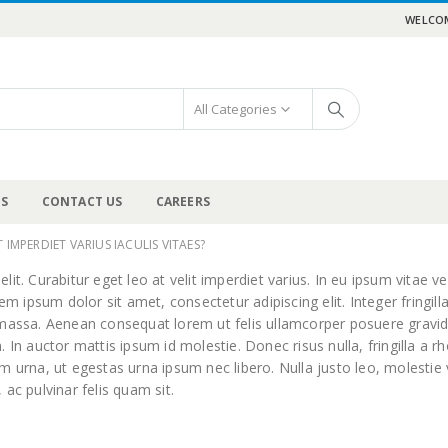
WELCOM
All Categories
US
CONTACT US
CAREERS
 IMPERDIET VARIUS IACULIS VITAES?
t. Curabitur eget leo at velit imperdiet varius. In eu ipsum vitae vel
ipsum dolor sit amet, consectetur adipiscing elit. Integer fringilla
 massa. Aenean consequat lorem ut felis ullamcorper posuere gravida
. In auctor mattis ipsum id molestie. Donec risus nulla, fringilla a
um urna, ut egestas urna ipsum nec libero. Nulla justo leo, molesti
, ac pulvinar felis quam sit.