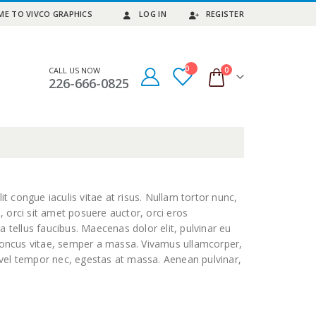
E TO VIVCO GRAPHICS
LOG IN
REGISTER
0
0
CALL US NOW
226-666-0825
it congue iaculis vitae at risus. Nullam tortor nunc,
, orci sit amet posuere auctor, orci eros
 tellus faucibus. Maecenas dolor elit, pulvinar eu
 rhoncus vitae, semper a massa. Vivamus ullamcorper,
e vel tempor nec, egestas at massa. Aenean pulvinar,